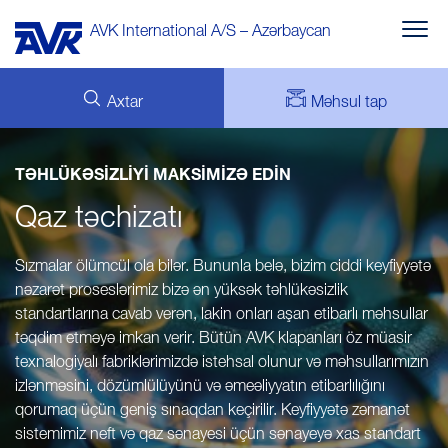
AVK International A/S – Azərbaycan
Axtar
Məhsul tap
Su təchizatı
Çirkab suların təmizlənməsi
TALEP
XƏBƏRLƏR
TƏHLÜKƏSİZLİYİ MAKSİMİZƏ EDİN
MY AVK
FAYLLAR
Qaz təchizatı
Yanğından mühafizə
AVK HOLDING (GROUP)
ƏLAQƏ
HAQQINDA
Qaz təchizatı
Sızmalar ölümcül ola bilər. Bununla belə, bizim ciddi keyfiyyətə
nəzarət proseslərimiz bizə ən yüksək təhlükəsizlik
Baxişlar
standartlarına cavab verən, lakin onları aşan etibarlı məhsullar
təqdim etməyə imkan verir. Bütün AVK klapanları öz müasir
texnalogiyalı fabriklərimizdə istehsal olunur və məhsullarımızın
izlənməsini, dözümlülüyünü və əmeəliyyatın etibarlılığını
qorumaq üçün geniş sınaqdan keçirilir. Keyfiyyətə zəmanət
sistemimiz neft və qaz sənayesi üçün sənayeyə xas standart