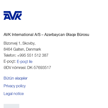
AVK International A/S – Azərbaycan Əlaqə Bürosu
Bizonvej 1, Skovby
,
8464
Galten
,
Denmark
Telefon:
+995 551 512 387
E-poçt:
E-poçt ile
ƏDV nömrəsi:
DK-57693517
Bütün əlaqələr
Privacy policy
Legal notice