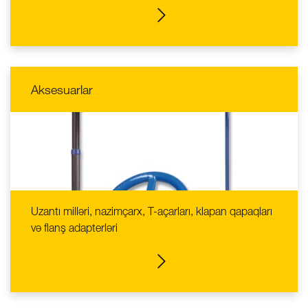
MƏHSULLARA BAX
Aksesuarlar
Uzantı milləri, nazimçarx, T-açarları, klapan qapaqları
və flanş adapterləri
MƏHSULLARA BAX