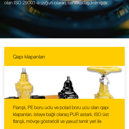
olan ISO 29001-ə uyğun olaraq sertifikatlaşdırılmışdır.
Qapı klapanları
Flanşlı, PE boru uclu və polad boru ucu olan qapı
klapanları, istəyə bağlı olaraq PUR astarlı, ISO üst
flanşlı, mövqe göstəricili və yaxud təmir yeri ilə